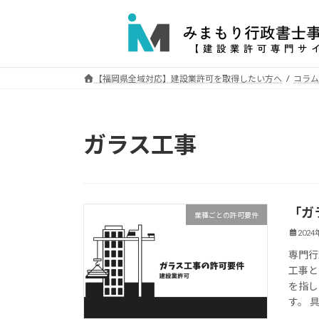
コ
ナ
ン
ビ
テ
ゲ
ン
ー
ツ
シ
【福岡県全域対応】建設業許可を取得したい方へ
コラム
へ
ョ
ス
ン
キ
に
ガラス工事
ッ
移
プ
動
「ガ
業種ごとの許可要件
202
専門行
工事と
を指し
す。 具