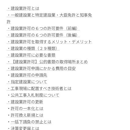
・建設業許可とは
・一般建設業と特定建設業・大臣免許と知事免
許
・建設業許可の６つの許可要件（前編）
・建設業許可の６つの許可要件（後編）
・建設業許可を取得するメリット・デメリット
・建設業の種類（２９種類）
・建設業許可に必要な書類
・【建設業許可】公的書類の取得場所まとめ
・建設業許可申請にかかる費用の目安
・
建設業許可の申請先
・指定建設業について
・工事現場に配置すべき技術者とは
・
公共工事入札制度について
・建設業許可の更新
・
許可の一本化とは
・
許可換え新規とは
・
一括下請負の禁止とは
・決算変更届とは