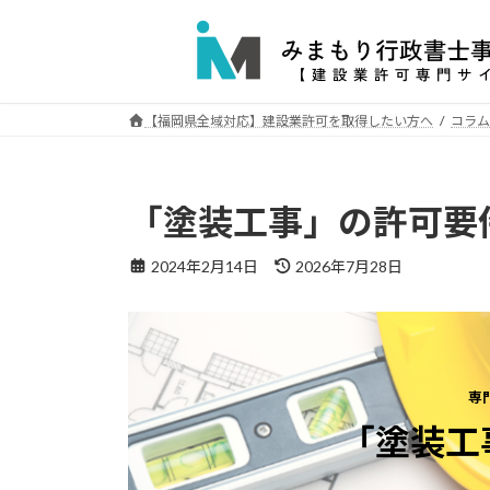
コ
ナ
ン
ビ
テ
ゲ
ン
ー
ツ
シ
【福岡県全域対応】建設業許可を取得したい方へ
コラム
へ
ョ
ス
ン
キ
に
「塗装工事」の許可要
ッ
移
プ
動
最
2024年2月14日
2026年7月28日
終
更
新
日
時
:
専
「塗装工