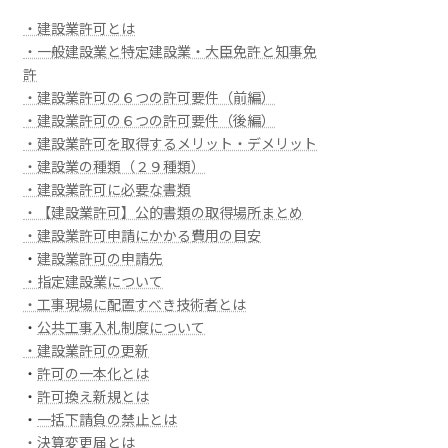
・建設業許可とは
・一般建設業と特定建設業・大臣免許と知事免
許
・建設業許可の６つの許可要件（前編）
・建設業許可の６つの許可要件（後編）
・建設業許可を取得するメリット・デメリット
・建設業の種類（２９種類）
・建設業許可に必要な書類
・【建設業許可】公的書類の取得場所まとめ
・建設業許可申請にかかる費用の目安
・
建設業許可の申請先
・指定建設業について
・工事現場に配置すべき技術者とは
・
公共工事入札制度について
・建設業許可の更新
・
許可の一本化とは
・
許可換え新規とは
・
一括下請負の禁止とは
・決算変更届とは