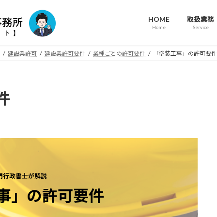
HOME
取扱業務
Home
Service
建設業許可
建設業許可要件
業種ごとの許可要件
「塗装工事」の許可要件
件
門行政書士が解説
事」の許可要件