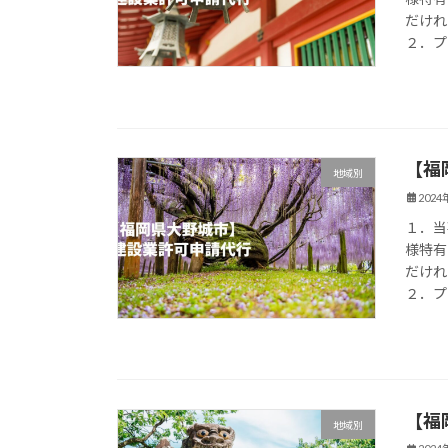
だけれ
２．プ
【福
地域別
202
１．当
様特有
だけれ
２．プ
【福
地域別