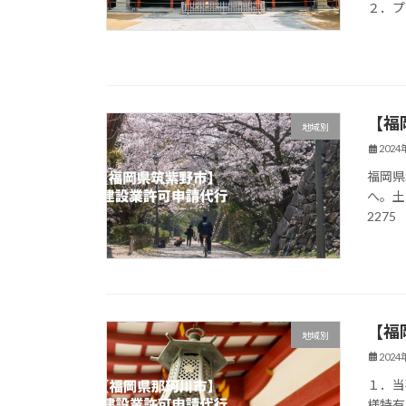
２．プ
【福
地域別
202
福岡県
へ。土
2275
【福
地域別
202
１．当
様特有