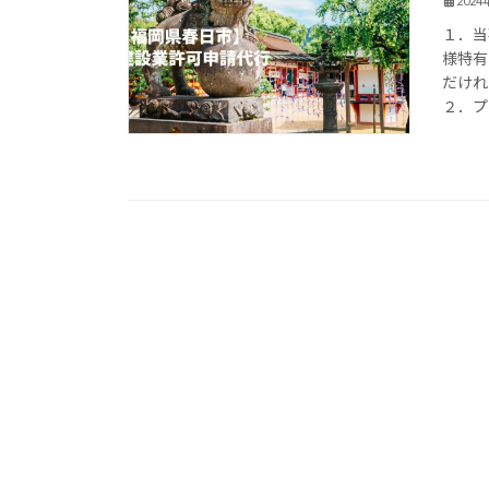
202
１．当
様特有
だけれ
２．プ