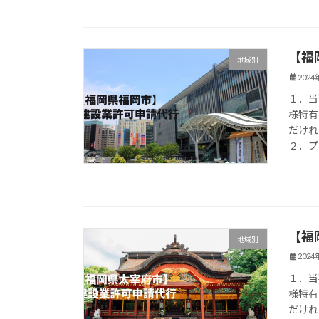
【福
地域別
202
１．当
様特有
だけれ
２．プ
【福
地域別
202
１．当
様特有
だけれ