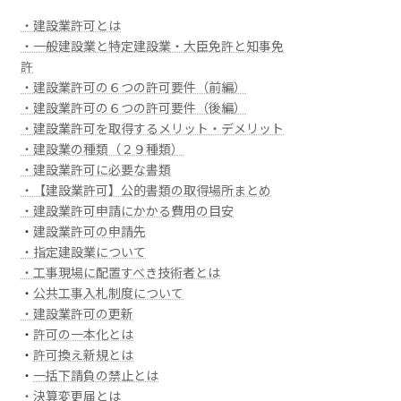
・建設業許可とは
・一般建設業と特定建設業・大臣免許と知事免
許
・建設業許可の６つの許可要件（前編）
・建設業許可の６つの許可要件（後編）
・建設業許可を取得するメリット・デメリット
・建設業の種類（２９種類）
・建設業許可に必要な書類
・【建設業許可】公的書類の取得場所まとめ
・建設業許可申請にかかる費用の目安
・
建設業許可の申請先
・指定建設業について
・工事現場に配置すべき技術者とは
・
公共工事入札制度について
・建設業許可の更新
・
許可の一本化とは
・
許可換え新規とは
・
一括下請負の禁止とは
・決算変更届とは