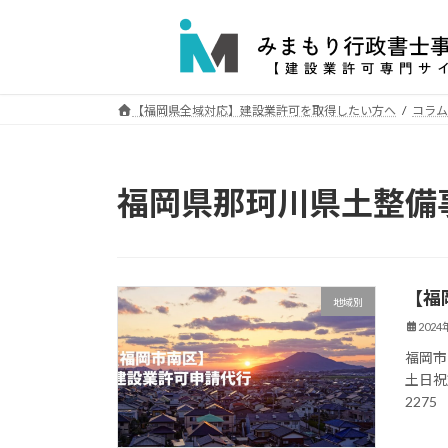
コ
ナ
ン
ビ
テ
ゲ
ン
ー
ツ
シ
【福岡県全域対応】建設業許可を取得したい方へ
コラム
へ
ョ
ス
ン
キ
に
福岡県那珂川県土整備
ッ
移
プ
動
【福
地域別
202
福岡市
土日祝
2275