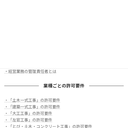
建設業許可要件
・
建設業許可要件簡単チェックリスト
・
適切な社会保険の加入とは
・欠格要件とは
・誠実性とは
・財産的基礎・金銭的信用とは
・営業所とは
・専任技術者とは
・経営業務の管理責任者とは
業種ごとの許可要件
・「土木一式工事」の許可要件
・「建築一式工事」の許可要件
・「大工工事」の許可要件
・「左官工事」の許可要件
・「とび・土木・コンクリート工事」の許可要件