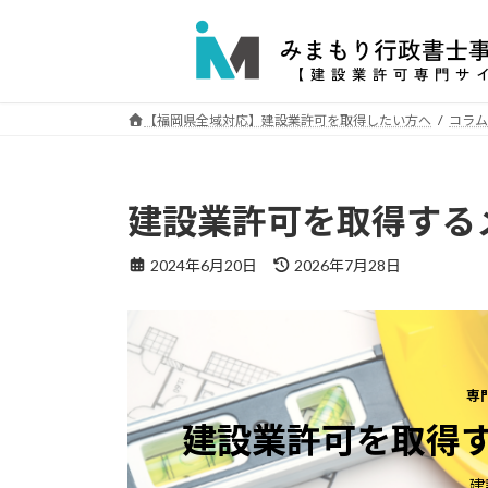
コ
ナ
ン
ビ
テ
ゲ
ン
ー
ツ
シ
【福岡県全域対応】建設業許可を取得したい方へ
コラム
へ
ョ
ス
ン
キ
に
建設業許可を取得する
ッ
移
プ
動
最
2024年6月20日
2026年7月28日
終
更
新
日
時
:
専
建設業許可を取得
建