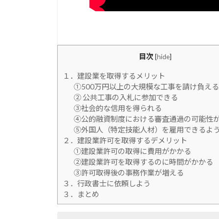
目次
[
hide
]
１．建設業を取得するメリット
①500万円以上の大規模な工事を請け負える
② 公共工事の入札に参加できる
③社会的な信用を得られる
④公的融資制度における審査通過の可能性
⑤外国人（特定技能人材）を雇用できるよ
２．建設業許可を取得するデメリット
①建設業許可の取得に費用がかかる
②建設業許可を取得するのに時間がかかる
③許可取得後の事務作業が増える
３．行政書士に依頼しよう
３．まとめ