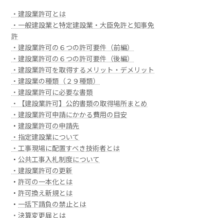
・建設業許可とは
・一般建設業と特定建設業・大臣免許と知事免
許
・建設業許可の６つの許可要件（前編）
・建設業許可の６つの許可要件（後編）
・建設業許可を取得するメリット・デメリット
・建設業の種類（２９種類）
・建設業許可に必要な書類
・【建設業許可】公的書類の取得場所まとめ
・建設業許可申請にかかる費用の目安
・
建設業許可の申請先
・指定建設業について
・工事現場に配置すべき技術者とは
・
公共工事入札制度について
・建設業許可の更新
・
許可の一本化とは
・
許可換え新規とは
・
一括下請負の禁止とは
・決算変更届とは