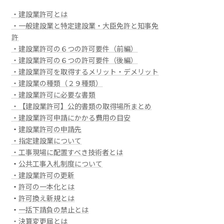
・建設業許可とは
・一般建設業と特定建設業・大臣免許と知事免
許
・建設業許可の６つの許可要件（前編）
・建設業許可の６つの許可要件（後編）
・建設業許可を取得するメリット・デメリット
・建設業の種類（２９種類）
・建設業許可に必要な書類
・【建設業許可】公的書類の取得場所まとめ
・建設業許可申請にかかる費用の目安
・
建設業許可の申請先
・指定建設業について
・工事現場に配置すべき技術者とは
・
公共工事入札制度について
・建設業許可の更新
・
許可の一本化とは
・
許可換え新規とは
・
一括下請負の禁止とは
・決算変更届とは