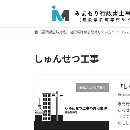
コ
ナ
ン
ビ
テ
ゲ
ン
ー
ツ
シ
【福岡県全域対応】建設業許可を取得したい方へ
コラム
へ
ョ
ス
ン
キ
に
しゅんせつ工事
ッ
移
プ
動
「し
業種ごとの許可要件
202
専門行
ゅんせ
せつす
かもし